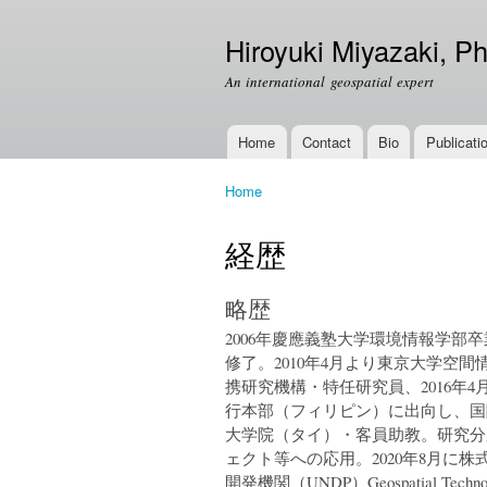
Hiroyuki Miyazaki, Ph
An international geospatial expert
Home
Contact
Bio
Publicati
Main menu
Home
You are here
経歴
略歴
2006年慶應義塾大学環境情報学部
修了。2010年4月より東京大学空
携研究機構・特任研究員、2016年4
行本部（フィリピン）に出向し、国際
大学院（タイ）・客員助教。研究分
ェクト等への応用。2020年8月に株式
開発機関（UNDP）Geospatial Techn