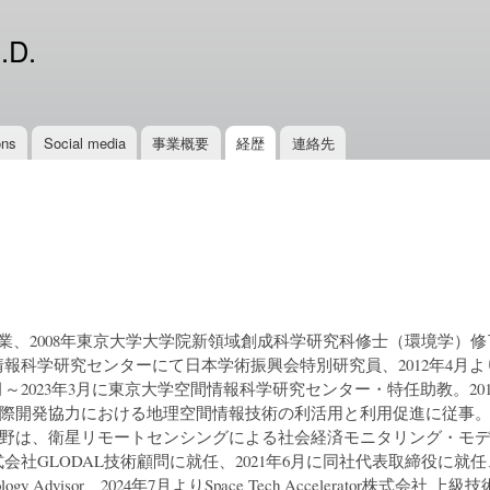
Skip to
main
.D.
content
ons
Social media
事業概要
経歴
連絡先
卒業、2008年東京大学大学院新領域創成科学研究科修士（環境学）修
間情報科学研究センターにて日本学術振興会特別研究員、2012年4
月～2023年3月に東京大学空間情報科学研究センター・特任助教。201
開発協力における地理空間情報技術の利活用と利用促進に従事。201
野は、衛星リモートセンシングによる社会経済モニタリング・モ
会社GLODAL技術顧問に就任、2021年6月に同社代表取締役に就任、2
ology Advisor、2024年7月よりSpace Tech Accelerator株式会