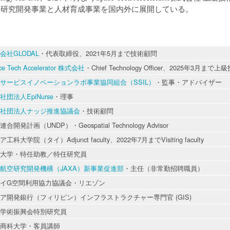
する研究開発事業と人材育成事業を国内外に展開している。
会社GLODAL
・代表取締役、2021年5月まで技術顧問
ce Tech Accelerator 株式会社
・Chief Technology Officer、2025年3月まで
サービスイノベーションラボ事業協同組合（SSIL）
・監事・アドバイザー
社団法人EpiNurse
・理事
社団法人ナッジ推進協議会
・技術顧問
合開発計画（UNDP）・Geospatial Technology Advisor
工科大学院（タイ）Adjunct faculty、2022年7月までVisiting faculty
大学・特任助教／特任研究員
航空研究開発機構（JAXA）新事業促進部
・主任（非常勤招聘職員）
イG空間利用協力協議会・リエゾン
ア開発銀行（フィリピン）インフラストラクチャー専門官 (GIS)
学術振興会特別研究員
商科大学・客員講師